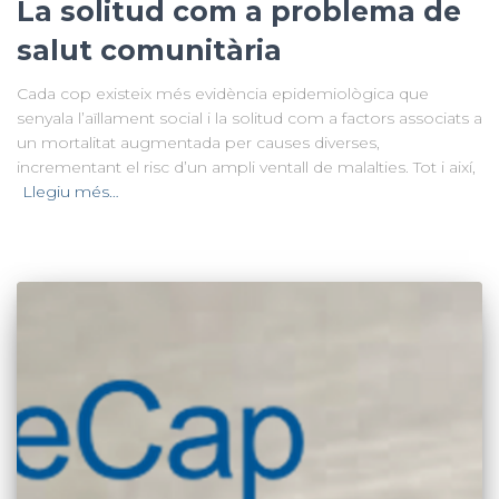
La solitud com a problema de
salut comunitària
Cada cop existeix més evidència epidemiològica que
senyala l’aïllament social i la solitud com a factors associats a
un mortalitat augmentada per causes diverses,
incrementant el risc d’un ampli ventall de malalties. Tot i així,
Llegiu més…