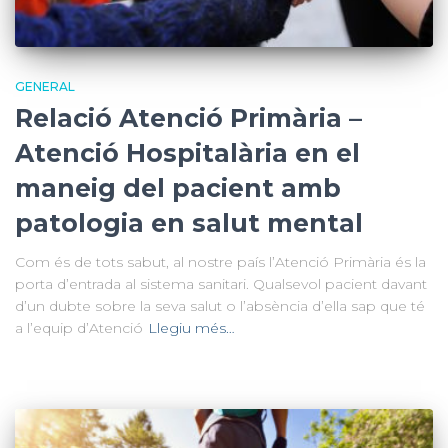
GENERAL
Relació Atenció Primària –
Atenció Hospitalària en el
maneig del pacient amb
patologia en salut mental
Com és de tots sabut, al nostre país l’Atenció Primària és la
porta d’entrada al sistema sanitari. Qualsevol pacient davant
d’un dubte sobre la seva salut o l’absència d’ella sap que té
a l’equip d’Atenció
Llegiu més…